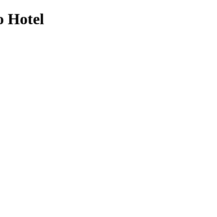
o Hotel
gor. In programma numerosi appuntamenti quotidiani con solisti e compa
te del programma del Festival.