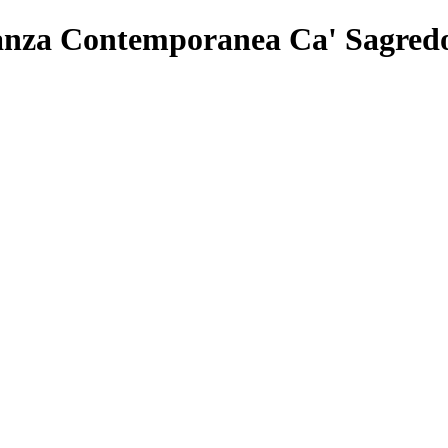
 Danza Contemporanea Ca' Sagred
a si svolgerà dal 17 luglio all’1 agosto 2026, diretto da Wayne McGre
edicata a progetti di formazione e training che diventano parte integran