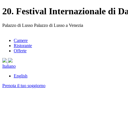
20. Festival Internazionale di
Palazzo di Lusso Palazzo di Lusso a Venezia
Camere
Ristorante
Offerte
Italiano
English
Prenota il tuo soggiorno
Il 20. Festival Internazionale di Danza Contemporane
internazionali e l’attività di Biennale College Danza d