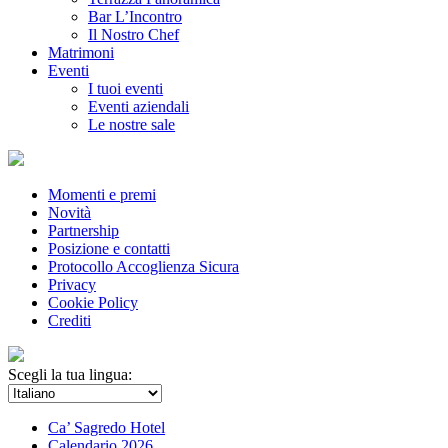
Bar L’Incontro
Il Nostro Chef
Matrimoni
Eventi
I tuoi eventi
Eventi aziendali
Le nostre sale
Momenti e premi
Novità
Partnership
Posizione e contatti
Protocollo Accoglienza Sicura
Privacy
Cookie Policy
Crediti
Scegli la tua lingua:
Ca’ Sagredo Hotel
Calendario 2026