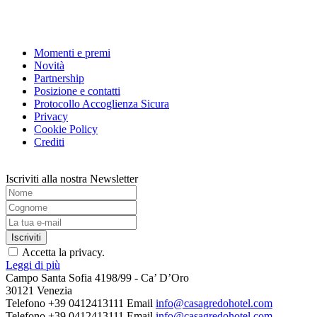
Wayne McGregor (Stockport, Gran Bretagna, 1970) è un 
abbraccia una molteplicità di ambiti che includono la 
Momenti e premi
Novità
Partnership
Posizione e contatti
Protocollo Accoglienza Sicura
Privacy
Cookie Policy
Crediti
Iscriviti alla nostra Newsletter
Accetta la privacy.
Leggi di più
Campo Santa Sofia 4198/99 - Ca’ D’Oro
30121 Venezia
Telefono +39 0412413111
Email
info@casagredohotel.com
Telefono +39 0412413111
Email
info@casagredohotel.com