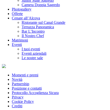
Junior Suite Sagredo
Camera Doppia Sagredo
Photogallery
Offerte
Cenare all’Alcova
Ristorante sul Canal Grande
Terrazza Panoramica
Bar L’Incontro
Il Nostro Chef
Matrimoni
Eventi
I tuoi eventi
Eventi aziendali
Le nostre sale
Momenti e premi
Novità
Partnership
Posizione e contatti
Protocollo Accoglienza Sicura
Privacy
Cookie Policy
Crediti