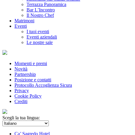
Terrazza Panoramica
Bar L’Incontro
Il Nostro Chef
Matrimoni
Eventi
I tuoi eventi
Eventi aziendali
Le nostre sale
Momenti e premi
Novità
Partnership
Posizione e contatti
Protocollo Accoglienza Sicura
Privacy
Cookie Policy
Crediti
Scegli la tua lingua:
Ca’ Sagredo Hotel