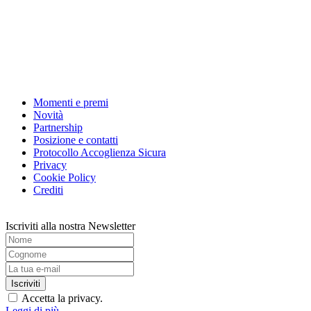
Momenti e premi
Novità
Partnership
Posizione e contatti
Protocollo Accoglienza Sicura
Privacy
Cookie Policy
Crediti
Iscriviti alla nostra Newsletter
Accetta la privacy.
Leggi di più