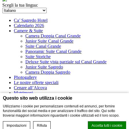
Scegli la tua lingua:
Ca’ Sagredo Hotel
Calendario 2026
Camere & Suite
Camera Doppia Canal Grande
Junior Suite Canal Grande
Suite Canal Grande
Panoramic Suite Canal Grande
Suite Storiche
Deluxe Suite vista parziale sul Canal Grande
Junior Suite Sagredo
Camera Doppia Sagredo
Photogallery
Le nostre offerte speciali
Cenare all’Alcova
Matrimoni
Eventi
Questo sito web utilizza i cookie
Utilizziamo i cookie per personalizzare contenuti ed annunci, per fornire
Virtual tour
funzionalità dei social media e per analizzare il traffico del sito. Qui sotto
Campo Santa Sofia 4198/99 - Ca’ D’Oro
troverai maggiori informazioni riguardanti i cookie utilizzati ed il loro scopo.
30121 Venezia
Telefono +39 0412413111
Prenota il tuo soggiorno
Impostazioni
Rifiuta
Accetta tutti i cookie
Prenotazione online