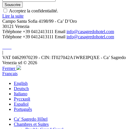
Acceptez la confidentialité.
Lire la suite
Campo Santa Sofia 4198/99 - Ca’ D’Oro
30121 Venezia
Téléphone +39 0412413111
Email
info@casagredohotel.com
Téléphone +39 0412413111
Email
info@casagredohotel.com
|
VAT 04629970239 - CIN: IT027042A1WREIPQXE - Ca’ Sagredo
Venezia srl © 2026
Fermer
Français
English
Deutsch
Italiano
Русский
Español
Português
Ca’ Sagredo Hôtel
Chambres et Suites