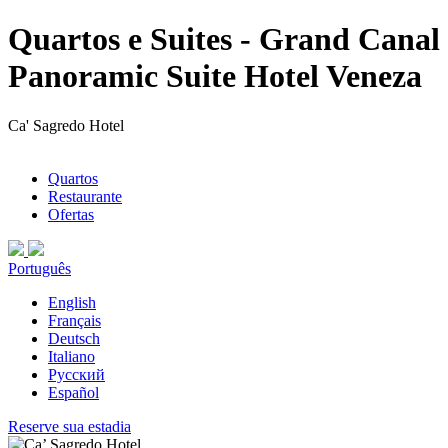
Quartos e Suites - Grand Canal
Panoramic Suite Hotel Veneza
Ca' Sagredo Hotel
Quartos
Restaurante
Ofertas
Português
English
Français
Deutsch
Italiano
Русский
Español
Reserve sua estadia