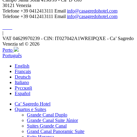
30121 Venezia
Telefone +39 0412413111
Email
info@casagredohotel.com
Telefone +39 0412413111
Email
info@casagredohotel.com
|
VAT 04629970239 - CIN: IT027042A1WREIPQXE - Ca’ Sagredo
Venezia srl © 2026
Perto
Português
English
Français
Deutsch
Italiano
Русский
Español
Ca’ Sagredo Hotel
Quartos e Suites
Grande Canal Duplo
Grande Canal Suite Júnior
Suites Grande Canal
Grand Canal Panoramic Suite
Suite Herança