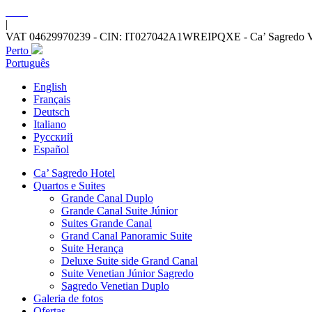
|
VAT 04629970239 - CIN: IT027042A1WREIPQXE - Ca’ Sagredo Ve
Perto
Português
English
Français
Deutsch
Italiano
Русский
Español
Ca’ Sagredo Hotel
Quartos e Suites
Grande Canal Duplo
Grande Canal Suite Júnior
Suites Grande Canal
Grand Canal Panoramic Suite
Suite Herança
Deluxe Suite side Grand Canal
Suite Venetian Júnior Sagredo
Sagredo Venetian Duplo
Galeria de fotos
Ofertas