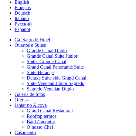
English
Français
Deutsch
Italiano
Русский
Español
Ca’ Sagredo Hotel
Quartos e Suites
Grande Canal Duplo
Grande Canal Suite Júnior
Suites Grande Canal
Grand Canal Panoramic Suite
Suite Herança
Deluxe Suite side Grand Canal
Suite Venetian Júnior Sagredo
Sagredo Venetian Duplo
Galeria de fotos
Ofertas
Jantar no Alcova
Grand Canal Restaurant
Rooftop terrace
Bar L’Incontro
O nosso Chef
Casamento