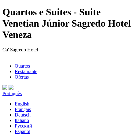
Quartos e Suites - Suite
Venetian Júnior Sagredo Hotel
Veneza
Ca' Sagredo Hotel
Quartos
Restaurante
Ofertas
Português
English
Français
Deutsch
Italiano
Русский
Español