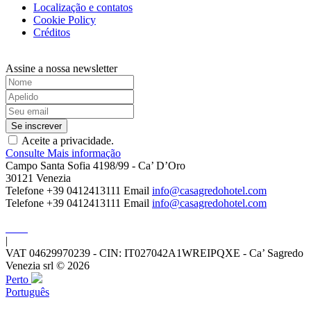
Sagredo Venetian Duplo
Localização e contatos
Consulte Mais informação
Cookie Policy
Créditos
Assine a nossa newsletter
Aceite a privacidade.
Consulte Mais informação
Campo Santa Sofia 4198/99 - Ca’ D’Oro
30121 Venezia
Telefone +39 0412413111
Email
info@casagredohotel.com
Telefone +39 0412413111
Email
info@casagredohotel.com
|
VAT 04629970239 - CIN: IT027042A1WREIPQXE - Ca’ Sagredo
Venezia srl © 2026
Perto
Português